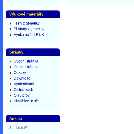
Výukové materiály
Testy z genetiky
Příklady z genetiky
Výuka na 1. LF UK
Stránky
Úvodní stránka
Obsah stránek
Odkazy
Download
Vyhledávání
O stránkách
O autorovi
Přihlášení k účtu
Anketa
Studujete?: