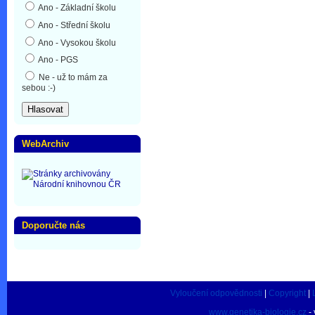
Ano - Základní školu
Ano - Střední školu
Ano - Vysokou školu
Ano - PGS
Ne - už to mám za
sebou :-)
WebArchiv
Doporučte nás
Vyloučení odpovědnosti
|
Copyright
|
www.genetika-biologie.cz
- 