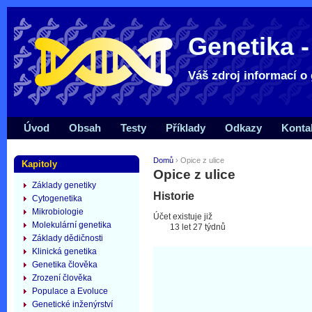
Genetika -
Váš zdroj informací o 
Úvod
Obsah
Testy
Příklady
Odkazy
Konta
Domů
› Opice z ulice
Kapitoly
Opice z ulice
Základy genetiky
Historie
Cytogenetika
Mikrobiologie
Účet existuje již
Molekulární genetika
13 let 27 týdnů
Základy dědičnosti
Klinická genetika
Genetika člověka
Zrození člověka
Populace a Evoluce
Genetické inženýrství