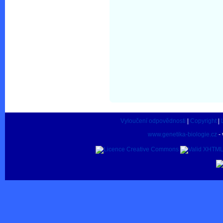
Vyloučení odpovědnosti
|
Copyright
|
www.genetika-biologie.cz
- 