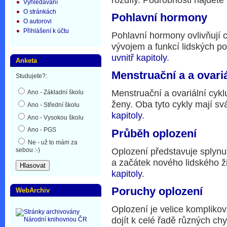
Vyhledávání
O stránkách
Pohlavní hormony
O autorovi
Přihlášení k účtu
Pohlavní hormony ovlivňují 
vývojem a funkcí lidských p
uvnitř kapitoly
.
Anketa
Menstruační a a ovariá
Studujete?:
Menstruační a ovariální cykl
Ano - Základní školu
ženy. Oba tyto cykly mají sv
Ano - Střední školu
kapitoly
.
Ano - Vysokou školu
Ano - PGS
Průběh oplození
Ne - už to mám za
Oplození představuje splynu
sebou :-)
a začátek nového lidského ž
kapitoly
.
Poruchy oplození
WebArchiv
Oplození je velice kompliko
dojít k celé řadě různých ch