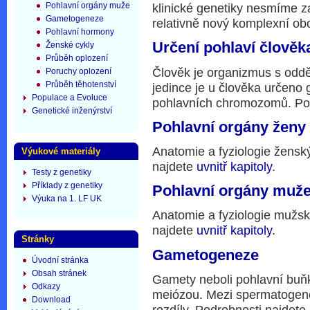
Pohlavní orgány muže
klinické genetiky nesmíme z
Gametogeneze
relativně nový komplexní obo
Pohlavní hormony
Určení pohlaví člověk
Ženské cykly
Průběh oplození
Člověk je organizmus s odd
Poruchy oplození
Průběh těhotenství
jedince je u člověka určeno 
Populace a Evoluce
pohlavních chromozomů. Po
Genetické inženýrství
Pohlavní orgány ženy
Anatomie a fyziologie žensk
Výukové materiály
najdete
uvnitř kapitoly
.
Testy z genetiky
Příklady z genetiky
Pohlavní orgány muž
Výuka na 1. LF UK
Anatomie a fyziologie mužsk
najdete
uvnitř kapitoly
.
Stránky
Gametogeneze
Úvodní stránka
Obsah stránek
Gamety neboli pohlavní buňk
Odkazy
meiózou. Mezi spermatogene
Download
rozdíly. Podrobnosti najdete