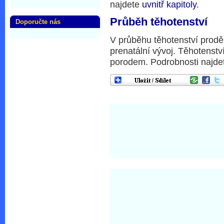
najdete
uvnitř kapitoly
.
Průběh těhotenství
Doporučte nás
V průběhu těhotenství proděl
prenatální vývoj. Těhotenst
porodem. Podrobnosti najd