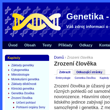
Genetika -
Váš zdroj informací o 
Úvod
Obsah
Testy
Příklady
Odkazy
Konta
Domů
› Zrození člověka
Kapitoly
Zrození člověka
Základy genetiky
Cytogenetika
Zobrazit
Odkazující stránky
Mikrobiologie
Embryologie
Genetika člověka
Kapitoly
Molekulární genetika
Základy dědičnosti
Zrození člověka je úžasný p
Klinická genetika
různých pohledů od samotné
Genetika člověka
novorozence. Hlavními obory
Zrození člověka
lidského jedince zabývají js
Určení pohlaví
samozřejmě i genetika. Z m
Pohlavní orgány ženy