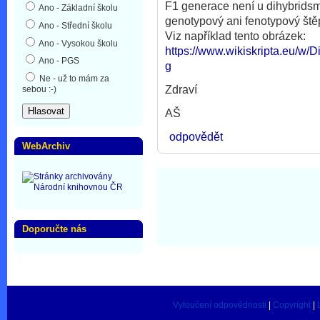
F1 generace není u dihybridsmu
Ano - Základní školu
genotypový ani fenotypový ště
Ano - Střední školu
Viz například tento obrázek:
Ano - Vysokou školu
https://www.wikiskripta.eu/w/
Ano - PGS
g
Ne - už to mám za
Zdraví
sebou :-)
AŠ
odpovědět
WebArchiv
Doporučte nás
Vyloučení odpovědnosti
|
Copyright
|