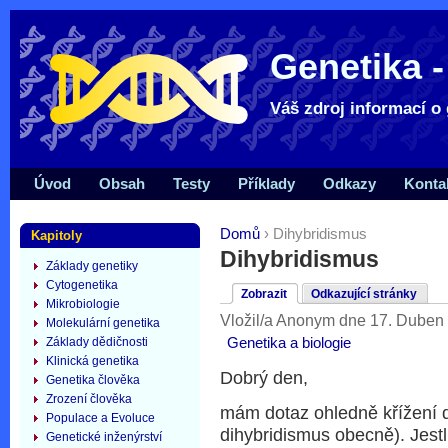
Genetika -
Váš zdroj informací o 
Úvod
Obsah
Testy
Příklady
Odkazy
Konta
Domů
› Dihybridismus
Kapitoly
Dihybridismus
Základy genetiky
Cytogenetika
Zobrazit
Odkazující stránky
Mikrobiologie
Vložil/a Anonym dne 17. Duben 
Molekulární genetika
Genetika a biologie
Základy dědičnosti
Klinická genetika
Dobrý den,
Genetika člověka
Zrození člověka
mám dotaz ohledně křížení 
Populace a Evoluce
dihybridismus obecně). Jest
Genetické inženýrství