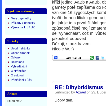
kříží jedinci AaBb a AaBb, o
gamety poté zapíšeme do k
Výukové materiály
vznikne 16 zygotických kom
tvořit druhou filiální genera
Testy z genetiky
je, jak je to s první filiální
Příklady z genetiky
Výuka na 1. LF UK
způsobná čistě mojí zmatenost
se "vynechala", což mi vůb
jakoukoli odpověď.
Stránky
Děkuji, s pozdravem
Nicole W. :)
Úvodní stránka
Obsah stránek
Odkazy
Download
Vyhledávání
O stránkách
O autorovi
Přihlášení k účtu
RE: Dihybridismus
Submitted by
Azrael
on 23. Duben
Anketa
Dobrý den,
Studujete?: