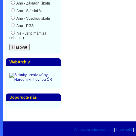
Ano - Základní školu
Ano - Střední školu
Ano - Vysokou školu
Ano - PGS
Ne - už to mám za
sebou :-)
WebArchiv
Doporučte nás
Vyloučení odpovědnosti
|
Copyright
|