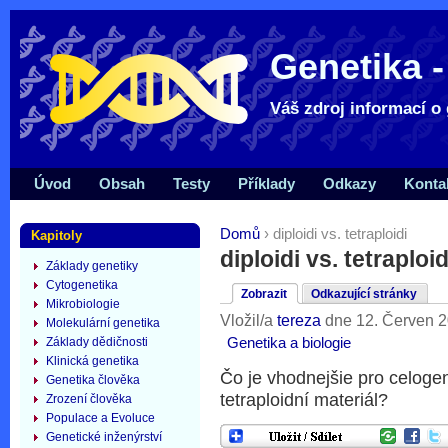
Genetika -
Váš zdroj informací o 
Úvod
Obsah
Testy
Příklady
Odkazy
Konta
Domů
› diploidi vs. tetraploidi
Kapitoly
diploidi vs. tetraploid
Základy genetiky
Cytogenetika
Zobrazit
Odkazující stránky
Mikrobiologie
Vložil/a
tereza
dne 12. Červen 2
Molekulární genetika
Genetika a biologie
Základy dědičnosti
Klinická genetika
Čo je vhodnejšie pro celoge
Genetika člověka
tetraploidní materiál?
Zrození člověka
Populace a Evoluce
Genetické inženýrství