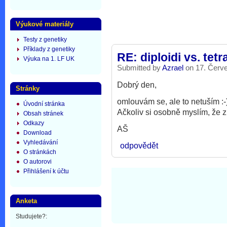
Výukové materiály
Testy z genetiky
Příklady z genetiky
RE: diploidi vs. tetr
Výuka na 1. LF UK
Submitted by
Azrael
on 17. Červe
Dobrý den,
Stránky
omlouvám se, ale to netuším :-
Úvodní stránka
Ačkoliv si osobně myslím, že z
Obsah stránek
Odkazy
AŠ
Download
Vyhledávání
odpovědět
O stránkách
O autorovi
Přihlášení k účtu
Anketa
Studujete?: