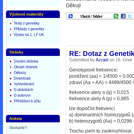
Děkuji
Výukové materiály
Testy z genetiky
Příklady z genetiky
Výuka na 1. LF UK
Stránky
RE: Dotaz z Geneti
Submitted by
Azrael
on 16. Únor 
Úvodní stránka
Obsah stránek
Genotypové frekvence:
Odkazy
postižení (aa) = 1/4500 = 0.00
Download
zdraví (Aa + AA) = 4499/4500 
Vyhledávání
O stránkách
frekvence alely a (q) = 0,015
O autorovi
frekvence alely A (p) = 0,985
Přihlášení k účtu
lze dopočíst frekvenci
a) dominantních homozygotů (
Anketa
b) heterozygotů (Aa) = 0,0296
Studujete?:
Trochu jsem to zaokrouhloval,