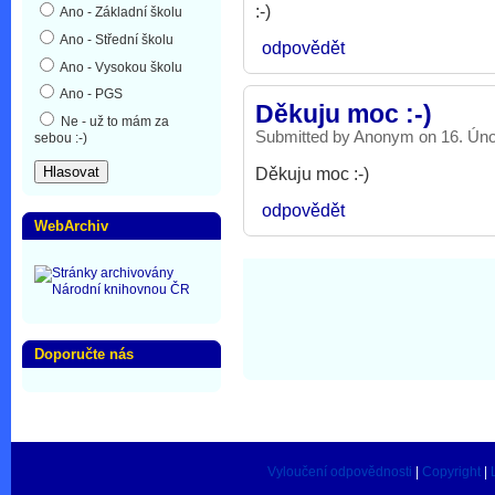
:-)
Ano - Základní školu
Ano - Střední školu
odpovědět
Ano - Vysokou školu
Ano - PGS
Děkuju moc :-)
Ne - už to mám za
Submitted by Anonym on 16. Únor
sebou :-)
Děkuju moc :-)
odpovědět
WebArchiv
Doporučte nás
Vyloučení odpovědnosti
|
Copyright
|