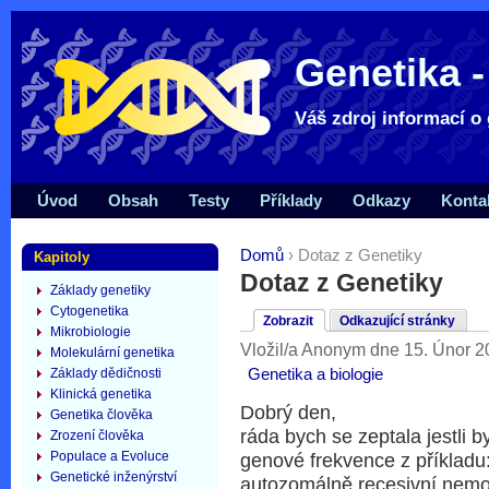
Genetika -
Váš zdroj informací o 
Úvod
Obsah
Testy
Příklady
Odkazy
Konta
Domů
› Dotaz z Genetiky
Kapitoly
Dotaz z Genetiky
Základy genetiky
Cytogenetika
Zobrazit
Odkazující stránky
Mikrobiologie
Vložil/a Anonym dne 15. Únor 2
Molekulární genetika
Genetika a biologie
Základy dědičnosti
Klinická genetika
Dobrý den,
Genetika člověka
ráda bych se zeptala jestli 
Zrození člověka
Populace a Evoluce
genové frekvence z příkladu
Genetické inženýrství
autozomálně recesivní nemo