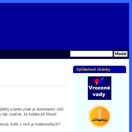
Spřátelené stránky
běh) a tento znak je dominantní vůči
tak značné, že kuřata při líhnutí
ace), kolik z nich je krátkonohých?