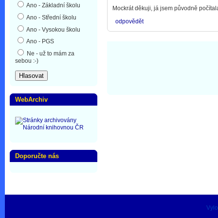
Ano - Základní školu
Mockrát děkuji, já jsem původně počítala 
Ano - Střední školu
odpovědět
Ano - Vysokou školu
Ano - PGS
Ne - už to mám za
sebou :-)
WebArchiv
Doporučte nás
Vylo