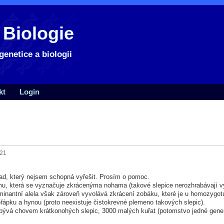
 Biologie
genetice a biologii
kt
Login
:21
lad, který nejsem schopná vyřešit. Prosím o pomoc.
u, která se vyznačuje zkrácenýma nohama (takové slepice nerozhrabávají vý
inantní alela však zároveň vyvolává zkrácení zobáku, které je u homozygotu 
řápku a hynou (proto neexistuje čistokrevné plemeno takových slepic).
zabývá chovem krátkonohých slepic, 3000 malých kuřat (potomstvo jedné gener