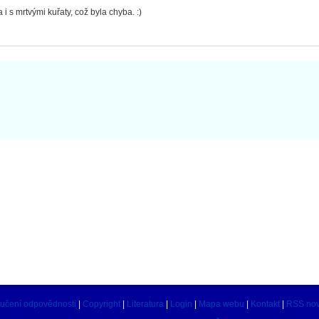
i s mrtvými kuřaty, což byla chyba. :)
učení odpovědnosti
|
Copyright
|
Literatura
|
Login
|
Mapa webu
|
Kontakt
|
RSS nov