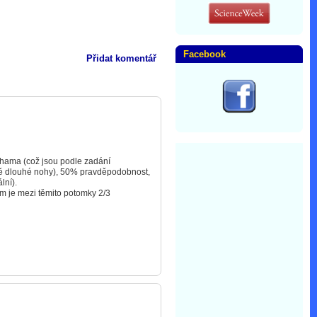
Facebook
Přidat komentář
ohama (což jsou podle zadání
ně dlouhé nohy), 50% pravděpodobnost,
lní).
em je mezi těmito potomky 2/3