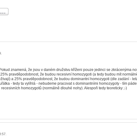
9.
 Pokud znamená, že jsou v daném družstvu kříženi pouze jedinci se zkrácenýma n
ají 25% pravděpodobnost, že budou recesivní homozygoti (a tedy budou mít normál
ežívají) a 25% pravděpodobnost, že budou dominantní homozygoti (dle zadání - letá
kuřátka - tedy ta vylíhlá - nebudeme pracovat s dominantními homozygoty - tím pád
 recesivních homozygotů (normálně dlouhé nohy). Alespoň tedy teoreticky ;-)
8:57.