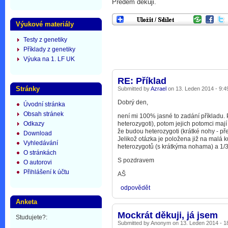
Předem děkuji.
Výukové materiály
Testy z genetiky
Příklady z genetiky
Výuka na 1. LF UK
RE: Příklad
Stránky
Submitted by
Azrael
on 13. Leden 2014 - 9:4
Dobrý den,
Úvodní stránka
Obsah stránek
není mi 100% jasné to zadání příkladu.
heterozygoti), potom jejich potomci m
Odkazy
že budou heterozygoti (krátké nohy - př
Download
Jelikož otázka je položena již na malá 
Vyhledávání
heterozygotů (s krátkýma nohama) a 1/3
O stránkách
S pozdravem
O autorovi
Přihlášení k účtu
AŠ
odpovědět
Anketa
Mockrát děkuji, já jsem
Studujete?:
Submitted by Anonym on 13. Leden 2014 - 1