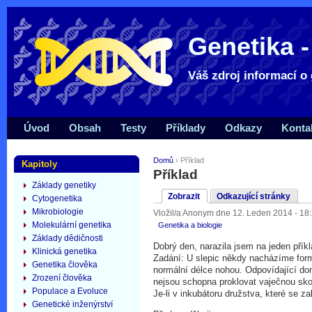
Genetika -
Váš zdroj informací o 
Úvod
Obsah
Testy
Příklady
Odkazy
Konta
Domů
› Příklad
Kapitoly
Příklad
Základy genetiky
Zobrazit
Odkazující stránky
Cytogenetika
Mikrobiologie
Vložil/a Anonym dne 12. Leden 2014 - 18
Molekulární genetika
Genetika a biologie
Základy dědičnosti
Dobrý den, narazila jsem na jeden přík
Klinická genetika
Zadání: U slepic někdy nacházíme form
Genetika člověka
normální délce nohou. Odpovídající dom
Zrození člověka
nejsou schopna proklovat vaječnou sko
Populace a Evoluce
Je-li v inkubátoru družstva, které se 
Genetické inženýrství