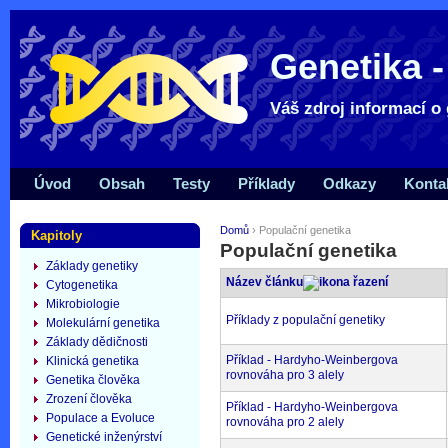
Genetika -
Váš zdroj informací o 
Úvod
Obsah
Testy
Příklady
Odkazy
Konta
Domů
› Populační genetika
Kapitoly
Populační genetika
Základy genetiky
Název článku
Cytogenetika
Mikrobiologie
Příklady z populační genetiky
Molekulární genetika
Základy dědičnosti
Příklad - Hardyho-Weinbergova
Klinická genetika
rovnováha pro 3 alely
Genetika člověka
Zrození člověka
Příklad - Hardyho-Weinbergova
Populace a Evoluce
rovnováha pro 2 alely
Genetické inženýrství