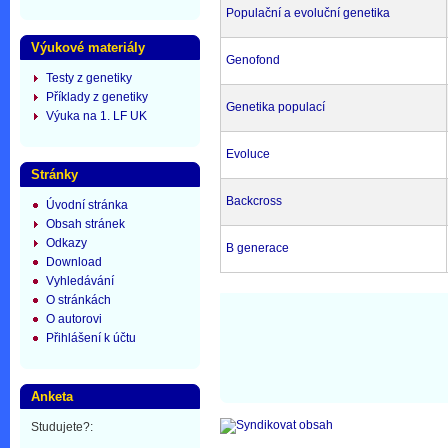
Populační a evoluční genetika
Výukové materiály
Genofond
Testy z genetiky
Příklady z genetiky
Genetika populací
Výuka na 1. LF UK
Evoluce
Stránky
Backcross
Úvodní stránka
Obsah stránek
Odkazy
B generace
Download
Vyhledávání
O stránkách
O autorovi
Přihlášení k účtu
Anketa
Studujete?: