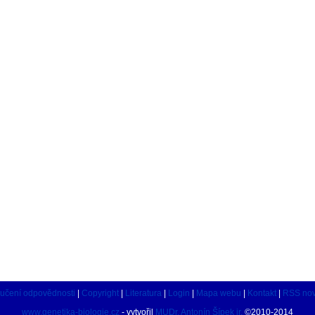
učení odpovědnosti
|
Copyright
|
Literatura
|
Login
|
Mapa webu
|
Kontakt
|
RSS nov
www.genetika-biologie.cz
- vytvořil
MUDr. Antonín Šípek jr.
©2010-2014