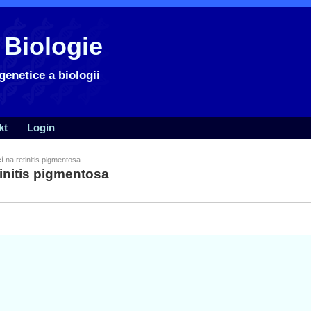
 Biologie
genetice a biologii
kt
Login
í na retinitis pigmentosa
tinitis pigmentosa