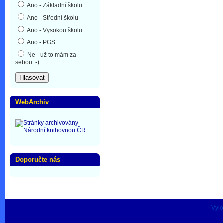
Ano - Základní školu
Ano - Střední školu
Ano - Vysokou školu
Ano - PGS
Ne - už to mám za
sebou :-)
WebArchiv
Doporučte nás
Vylo