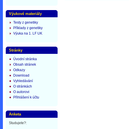
Výukové materiály
Testy z genetiky
Příklady z genetiky
Výuka na 1. LF UK
Stránky
Úvodní stránka
Obsah stránek
Odkazy
Download
Vyhledávání
O stránkách
O autorovi
Přihlášení k účtu
Anketa
Studujete?: