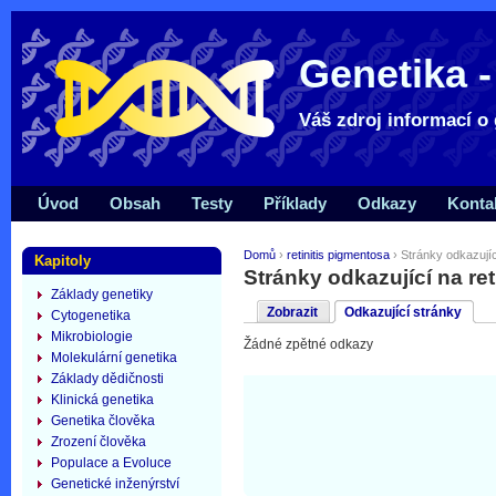
Genetika -
Váš zdroj informací o 
Úvod
Obsah
Testy
Příklady
Odkazy
Konta
Domů
›
retinitis pigmentosa
› Stránky odkazujíc
Kapitoly
Stránky odkazující na re
Základy genetiky
Zobrazit
Odkazující stránky
Cytogenetika
Mikrobiologie
Žádné zpětné odkazy
Molekulární genetika
Základy dědičnosti
Klinická genetika
Genetika člověka
Zrození člověka
Populace a Evoluce
Genetické inženýrství