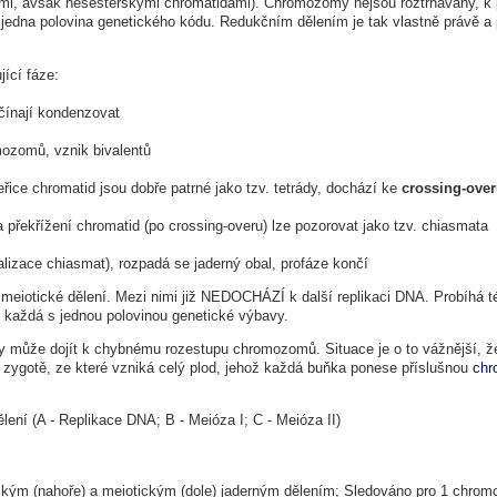
, avšak nesesterskými chromatidami). Chromozomy nejsou roztrhávány, k p
 jedna polovina genetického kódu. Redukčním dělením je tak vlastně právě a 
jící fáze:
čínají kondenzovat
ozomů, vznik bivalentů
řice chromatid jsou dobře patrné jako tzv. tetrády, dochází ke
crossing-ove
a překřížení chromatid (po crossing-overu) lze pozorovat jako tzv. chiasmata
alizace chiasmat), rozpadá se jaderný obal, profáze končí
meiotické dělení. Mezi nimi již NEDOCHÁZÍ k další replikaci DNA. Probíhá t
 každá s jednou polovinou genetické výbavy.
zy může dojít k chybnému rozestupu chromozomů. Situace je o to vážnější, ž
zygotě, ze které vzniká celý plod, jehož každá buňka ponese příslušnou
chr
lení (A - Replikace DNA; B - Meióza I; C - Meióza II)
ickým (nahoře) a meiotickým (dole) jaderným dělením; Sledováno pro 1 chrom