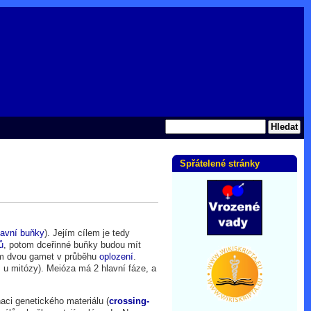
Spřátelené stránky
lavní buňky
). Jejím cílem je tedy
ů
, potom dceřinné buňky budou mít
ím dvou gamet v průběhu
oplození
.
u mitózy). Meióza má 2 hlavní fáze, a
aci genetického materiálu (
crossing-