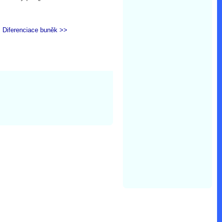
Diferenciace buněk >>