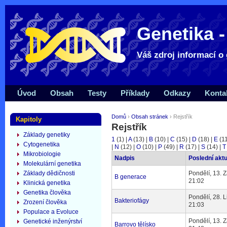
Genetika -
Váš zdroj informací o 
Úvod
Obsah
Testy
Příklady
Odkazy
Konta
Domů
›
Obsah stránek
› Rejstřík
Kapitoly
Rejstřík
Základy genetiky
1
(1)
|
A
(13)
|
B
(10)
|
C
(15)
|
D
(18)
|
E
(1
Cytogenetika
|
N
(12)
|
O
(10)
|
P
(49)
|
R
(17)
|
S
(14)
|
T
Mikrobiologie
Nadpis
Poslední akt
Molekulární genetika
Základy dědičnosti
Pondělí, 13. Z
B generace
21:02
Klinická genetika
Genetika člověka
Pondělí, 28. L
Bakteriofágy
Zrození člověka
21:03
Populace a Evoluce
Pondělí, 13. Z
Genetické inženýrství
Barrovo tělísko