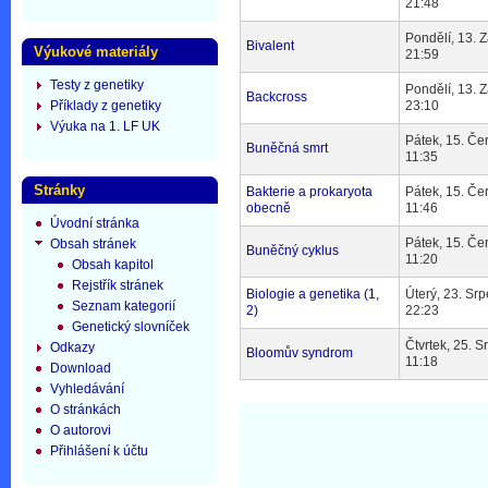
21:48
Pondělí, 13. Z
Bivalent
Výukové materiály
21:59
Testy z genetiky
Pondělí, 13. Z
Backcross
Příklady z genetiky
23:10
Výuka na 1. LF UK
Pátek, 15. Če
Buněčná smrt
11:35
Stránky
Bakterie a prokaryota
Pátek, 15. Če
obecně
11:46
Úvodní stránka
Pátek, 15. Če
Obsah stránek
Buněčný cyklus
11:20
Obsah kapitol
Rejstřík stránek
Biologie a genetika (1,
Úterý, 23. Sr
Seznam kategorií
2)
22:23
Genetický slovníček
Čtvrtek, 25. S
Odkazy
Bloomův syndrom
11:18
Download
Vyhledávání
O stránkách
O autorovi
Přihlášení k účtu