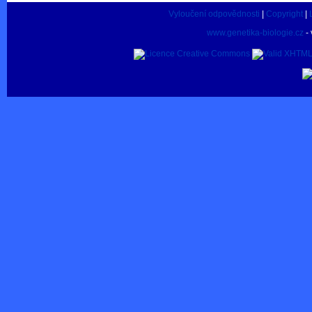
Vyloučení odpovědnosti
|
Copyright
|
www.genetika-biologie.cz
- 