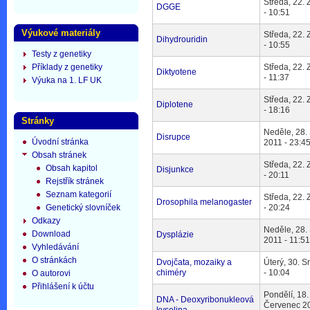
Středa, 22. 
DGGE
- 10:51
Výukové materiály
Středa, 22. 
Dihydrouridin
- 10:55
Testy z genetiky
Příklady z genetiky
Středa, 22. 
Diktyotene
- 11:37
Výuka na 1. LF UK
Středa, 22. 
Diplotene
- 18:16
Stránky
Neděle, 28.
Disrupce
Úvodní stránka
2011 - 23:4
Obsah stránek
Středa, 22. 
Obsah kapitol
Disjunkce
- 20:11
Rejstřík stránek
Seznam kategorií
Středa, 22. 
Drosophila melanogaster
Genetický slovníček
- 20:24
Odkazy
Neděle, 28.
Download
Dysplázie
2011 - 11:51
Vyhledávání
O stránkách
Dvojčata, mozaiky a
Úterý, 30. 
chiméry
- 10:04
O autorovi
Přihlášení k účtu
Pondělí, 18.
DNA - Deoxyribonukleová
Červenec 20