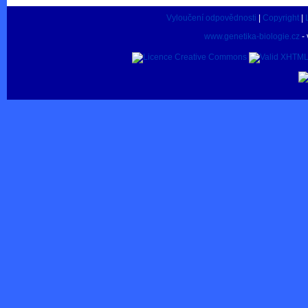
Vyloučení odpovědnosti
|
Copyright
|
www.genetika-biologie.cz
- 