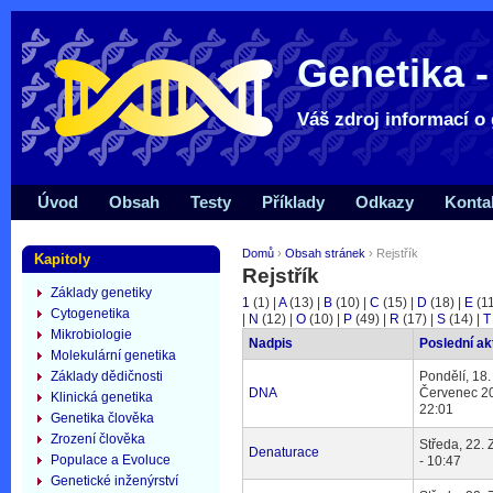
Genetika -
Váš zdroj informací o 
Úvod
Obsah
Testy
Příklady
Odkazy
Konta
Domů
›
Obsah stránek
› Rejstřík
Kapitoly
Rejstřík
Základy genetiky
1
(1)
|
A
(13)
|
B
(10)
|
C
(15)
|
D
(18)
|
E
(1
Cytogenetika
|
N
(12)
|
O
(10)
|
P
(49)
|
R
(17)
|
S
(14)
|
T
Mikrobiologie
Nadpis
Poslední ak
Molekulární genetika
Základy dědičnosti
Pondělí, 18.
DNA
Červenec 20
Klinická genetika
22:01
Genetika člověka
Zrození člověka
Středa, 22. 
Denaturace
Populace a Evoluce
- 10:47
Genetické inženýrství