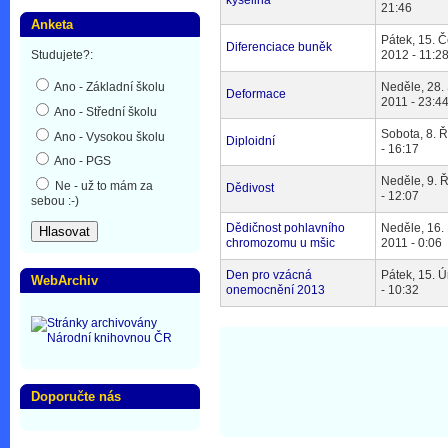
kyselina
21:46
Anketa
Pátek, 15. 
Diferenciace buněk
Studujete?:
2012 - 11:2
Ano - Základní školu
Neděle, 28.
Deformace
2011 - 23:4
Ano - Střední školu
Sobota, 8. Ř
Ano - Vysokou školu
Diploidní
- 16:17
Ano - PGS
Neděle, 9. 
Ne - už to mám za
Dědivost
- 12:07
sebou :-)
Dědičnost pohlavního
Neděle, 16.
chromozomu u mšic
2011 - 0:06
Den pro vzácná
Pátek, 15. 
WebArchiv
onemocnění 2013
- 10:32
Doporučte nás